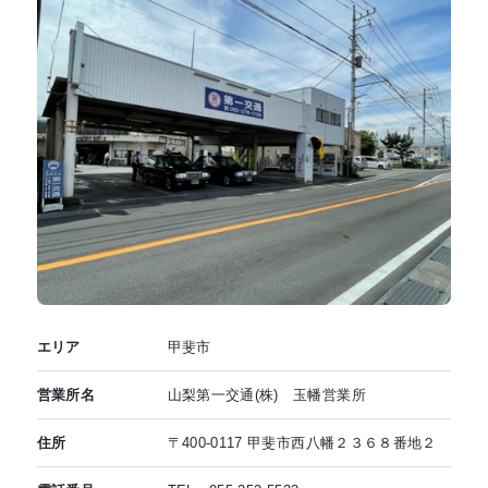
エリア
甲斐市
営業所名
山梨第一交通(株) 玉幡営業所
住所
〒400-0117 甲斐市西八幡２３６８番地２