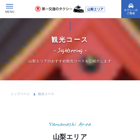
タクシーの
ご用命
観光コース
- Sightseeing -
山梨エリアのおすすめ観光コースをご紹介します
トップページ
観光コース
Yamanashi Area
山梨エリア